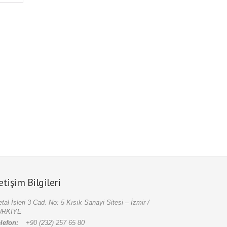
letişim Bilgileri
tal İşleri 3 Cad. No: 5 Kısık Sanayi Sitesi – İzmir /
ÜRKİYE
lefon:
+90 (232) 257 65 80