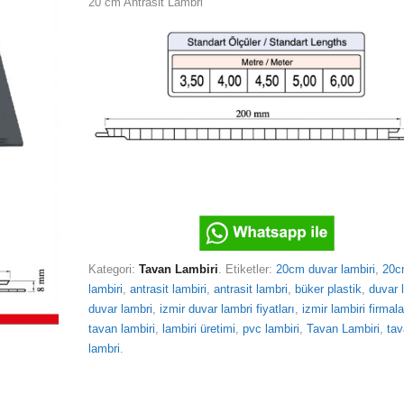
20 cm Antrasit Lambri
Kategori:
Tavan Lambiri
.
Etiketler:
20cm duvar lambiri
,
20c
lambiri
,
antrasit lambiri
,
antrasit lambri
,
büker plastik
,
duvar 
duvar lambri
,
izmir duvar lambri fiyatları
,
izmir lambiri firmala
tavan lambiri
,
lambiri üretimi
,
pvc lambiri
,
Tavan Lambiri
,
ta
lambri
.