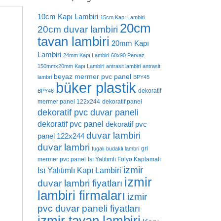
10cm Kapı Lambiri
15cm Kapı Lambiri
20cm
20cm duvar lambiri
tavan lambiri
20mm Kapı
Lambiri
24mm Kapı Lambiri
60x90 Pervaz
150mmx20mm Kapı Lambiri
antrasit lambiri
antrasit
beyaz mermer pvc panel
lambri
BPY45
büker plastik
dekoratif
BPY46
mermer panel 122x244
dekoratif panel
dekoratif pvc duvar paneli
dekoratif pvc panel
dekoratif pvc
duvar lambiri
panel 122x244
duvar lambri
gri
fugalı budaklı lambri
mermer pvc panel
Isı Yalıtımlı Folyo Kaplamalı
izmir
Isı Yalıtımlı Kapı Lambiri
izmir
duvar lambri fiyatları
lambiri firmaları
izmir
pvc duvar paneli fiyatları
izmir tavan lambiri