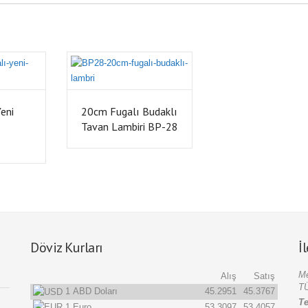
eni
20cm Fugalı Budaklı
Tavan Lambiri BP-28
6
Döviz Kurları
İ
Me
Alış
Satış
T
1
ABD Doları
45.2951
45.3767
Te
1
Euro
53.3097
53.4057