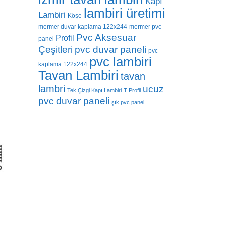
Kapı
lambiri üretimi
Lambiri
Köşe
mermer duvar kaplama 122x244
mermer pvc
Pvc Aksesuar
Profil
panel
Çeşitleri
pvc duvar paneli
pvc
pvc lambiri
kaplama 122x244
Tavan Lambiri
tavan
lambri
ucuz
Tek Çizgi Kapı Lambiri
T Profil
pvc duvar paneli
şık pvc panel