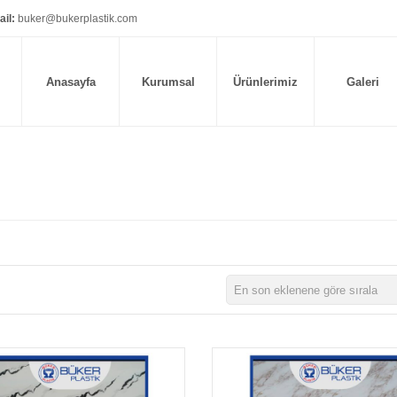
il:
buker@bukerplastik.com
Anasayfa
Kurumsal
Ürünlerimiz
Galeri