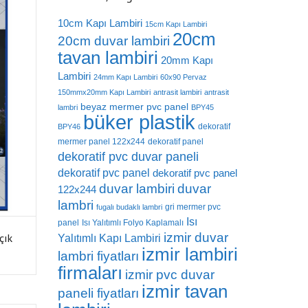
10cm Kapı Lambiri
15cm Kapı Lambiri
20cm
20cm duvar lambiri
tavan lambiri
20mm Kapı
Lambiri
24mm Kapı Lambiri
60x90 Pervaz
150mmx20mm Kapı Lambiri
antrasit lambiri
antrasit
beyaz mermer pvc panel
lambri
BPY45
büker plastik
dekoratif
BPY46
mermer panel 122x244
dekoratif panel
dekoratif pvc duvar paneli
dekoratif pvc panel
dekoratif pvc panel
duvar lambiri
duvar
122x244
lambri
gri mermer pvc
fugalı budaklı lambri
Isı
panel
Isı Yalıtımlı Folyo Kaplamalı
izmir duvar
çık
Yalıtımlı Kapı Lambiri
izmir lambiri
lambri fiyatları
firmaları
izmir pvc duvar
izmir tavan
paneli fiyatları