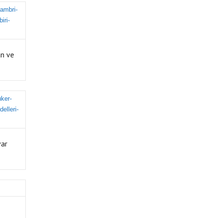
an ve
var