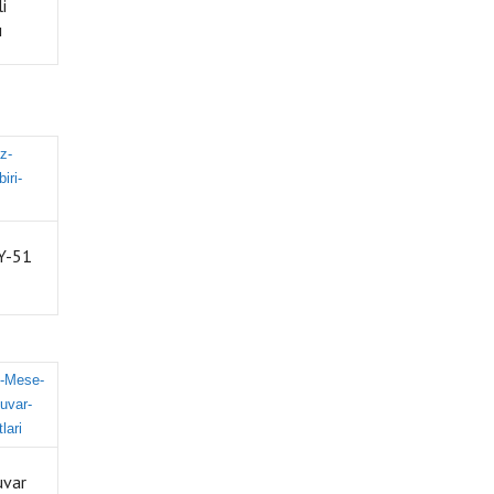
i
ı
Y-51
uvar