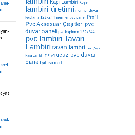
lambiri
Kapı Lambiri
Köşe
lambiri üretimi
mermer duvar
Profil
kaplama 122x244
mermer pvc panel
Pvc Aksesuar Çeşitleri
pvc
iyah-
duvar paneli
pvc kaplama 122x244
pvc lambiri
Tavan
n
Lambiri
tavan lambri
Tek Çizgi
ucuz pvc duvar
Kapı Lambiri
T Profil
paneli
şık pvc panel
Beyaz