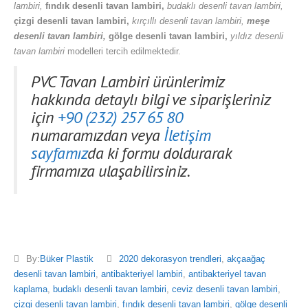
lambiri,
fındık desenli tavan lambiri,
budaklı desenli tavan lambiri,
çizgi desenli tavan lambiri,
kırçıllı desenli tavan lambiri,
meşe
desenli tavan lambiri,
gölge desenli tavan lambiri,
yıldız desenli
tavan lambiri
modelleri tercih edilmektedir.
PVC Tavan Lambiri ürünlerimiz
hakkında detaylı bilgi ve siparişleriniz
için
+90 (232) 257 65 80
numaramızdan veya
İletişim
sayfamız
da ki formu doldurarak
firmamıza ulaşabilirsiniz.
By:
Büker Plastik
2020 dekorasyon trendleri
,
akçaağaç
desenli tavan lambiri
,
antibakteriyel lambiri
,
antibakteriyel tavan
kaplama
,
budaklı desenli tavan lambiri
,
ceviz desenli tavan lambiri
,
çizgi desenli tavan lambiri
,
fındık desenli tavan lambiri
,
gölge desenli