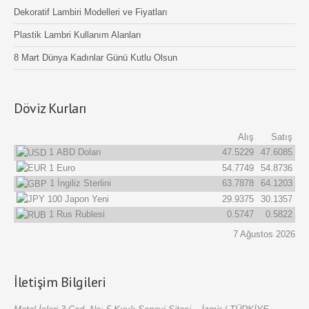
Dekoratif Lambiri Modelleri ve Fiyatları
Plastik Lambri Kullanım Alanları
8 Mart Dünya Kadınlar Günü Kutlu Olsun
Döviz Kurları
Alış
Satış
1
ABD Doları
47.5229
47.6085
1
Euro
54.7749
54.8736
1
İngiliz Sterlini
63.7878
64.1203
100
Japon Yeni
29.9375
30.1357
1
Rus Rublesi
0.5747
0.5822
7 Ağustos 2026
İletişim Bilgileri